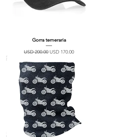
Gorra temeraria
Precio
Precio de oferta
USD 200.00
USD 170.00