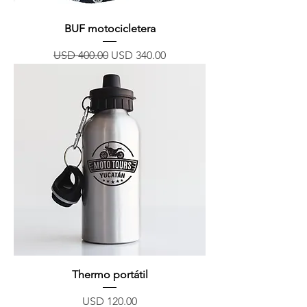
BUF motocicletera
Precio
Precio de oferta
USD 400.00
USD 340.00
Thermo portátil
Precio
USD 120.00