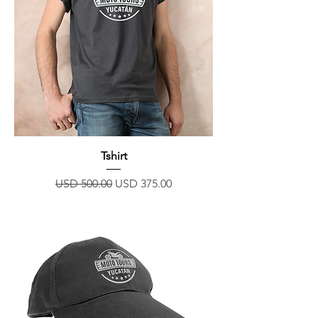
Tshirt
Precio
Precio de oferta
USD 500.00
USD 375.00