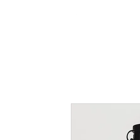
MOTO
TOURS
Y
Solo viento y libertad
HOME
TOURS
NOSOTROS